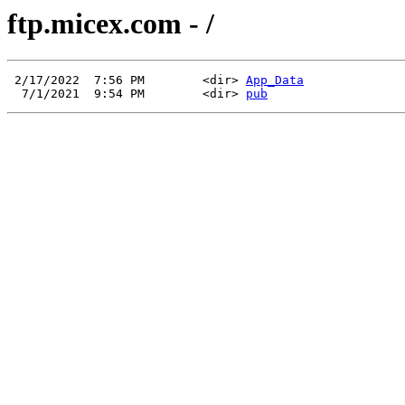
ftp.micex.com - /
 2/17/2022  7:56 PM        <dir> 
App_Data
  7/1/2021  9:54 PM        <dir> 
pub